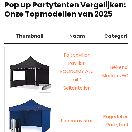
Pop up Partytenten Vergelijken:
Onze Topmodellen van 2025
Thumbnail
Naam
Categorie
Thumbnail
Naam
Categorie
Faltpavillon
Pavillon
Bekende
ECONOMY ALU
Merken
,
WOL
mit 2
Seitenteilen
Pagodetent
Economy star
Partytente