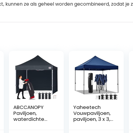
ekt, kunnen ze als geheel worden gecombineerd, zodat je 
ABCCANOPY
Yaheetech
Paviljoen,
Vouwpaviljoen,
waterdichte
paviljoen, 3 x 3,
pop-up
waterdicht,
tuinpaviljoen,
stabiel,