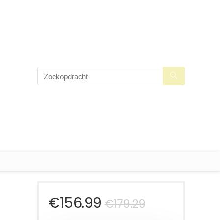
Oorspronke
Huidige
€
156.99
€
179.29