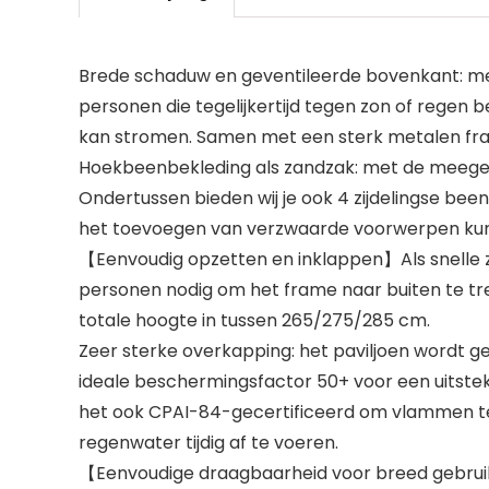
Brede schaduw en geventileerde bovenkant: met
personen die tegelijkertijd tegen zon of regen
kan stromen. Samen met een sterk metalen frame
Hoekbeenbekleding als zandzak: met de meegel
Ondertussen bieden wij je ook 4 zijdelingse be
het toevoegen van verzwaarde voorwerpen kunn
【Eenvoudig opzetten en inklappen】Als snelle zo
personen nodig om het frame naar buiten te t
totale hoogte in tussen 265/275/285 cm.
Zeer sterke overkapping: het paviljoen wordt ge
ideale beschermingsfactor 50+ voor een uitstek
het ook CPAI-84-gecertificeerd om vlammen te
regenwater tijdig af te voeren.
【Eenvoudige draagbaarheid voor breed gebruik】