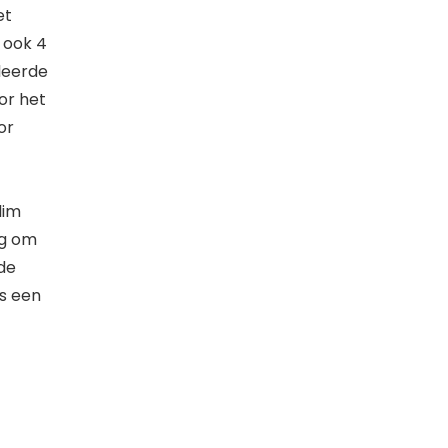
et
 ook 4
lleerde
or het
or
lim
ig om
de
s een