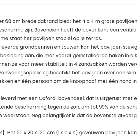
 68 cm brede dakrand biedt het 4 x 4 m grote paviljoen
 beschermd zijn. Bovendien heeft de bovenkant een ventil
 staat het paviljoen stabiel op je terras.
everde grondpennen en touwen kan het paviljoen stevig 
enbekleding aan, die met vooraf geïnstalleerde haken in
en ze voor meer stabiliteit in 4 zandzakken worden ver
nweringsoplossing beschikt het paviljoen over een slim 
rekken en één persoon om de knoopnaaf met één hand in 
leverd met een Oxford-bovendeel, dat is uitgerust met een
ende bescherming tegen de zon, om tot 99% van de schade
 weerstaan. Nog belangrijker is dat de bovenste afvoer
Het 20 x 20 x 120 cm (l x b x h) gevouwen paviljoen ka