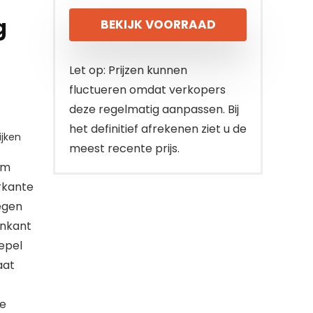
prijs
prijs
g
BEKIJK VOORRAAD
was:
is:
€179.29.
€156.99.
Let op: Prijzen kunnen
fluctueren omdat verkopers
deze regelmatig aanpassen. Bij
het definitief afrekenen ziet u de
jken
meest recente prijs.
cm
erkante
egen
enkant
epel
aat
de