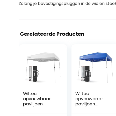
Zolang je bevestigingspluggen in de wielen ste
Gerelateerde Producten
Wiltec
Wiltec
opvouwbaar
opvouwbaar
paviljoen
paviljoen
afsluitbare
afsluitbare
partytent
partytent