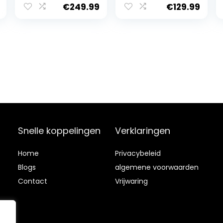
festival,
323/332/341
€
249.99
€
129.99
zonwering met 4
cm, in hoogte
zijpanelen +
verstelbaar,
handtas
opvouwbaar,
pop-up
vouwtent, uv-
bescherming
50+
Snelle koppelingen
Verklaringen
Home
Privacybeleid
Blog
s
algemene voorwaarden
Contact
Vrijwaring