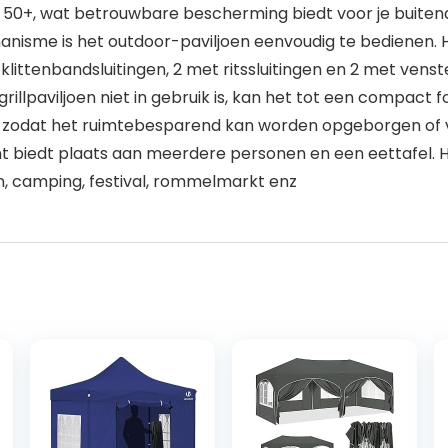
0+, wat betrouwbare bescherming biedt voor je buitena
anisme is het outdoor-paviljoen eenvoudig te bedienen. 
littenbandsluitingen, 2 met ritssluitingen en 2 met venst
grillpaviljoen niet in gebruik is, kan het tot een compa
zodat het ruimtebesparend kan worden opgeborgen of 
nt biedt plaats aan meerdere personen en een eettafel. H
n, camping, festival, rommelmarkt enz