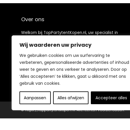
Over ons
Welkom bij TopPartytentKopen.nl, uw specialist in
feestoplossingen! Ontdek ons uitgebreide assortiment
Wij waarderen uw privacy
aan partytenten, zorgvuldig geselecteerd om uw
evenementen te voorzien van sfeer en functionaliteit.
We gebruiken cookies om uw surfervaring te
Met innovatieve ontwerpen zoals eenvoudig op te
zetten constructies en duurzame materialen, zijn onze
verbeteren, gepersonaliseerde advertenties of inhoud
tenten perfect voor diverse gelegenheden. Verbeter
weer te geven en ons verkeer te analyseren. Door op
de ervaring van uw feesten en vind de ideale
‘Alles accepteren’ te klikken, gaat u akkoord met ons
partytent die aan uw specifieke wensen voldoet door
gebruik van cookies.
bij ons te winkelen!
Aanpassen
Alles afwijzen
Accepteer alles
© https://toppartytentkopen.nl. Alle rechten voorbehouden.
Feestjes in Stijl met Onze Partytenten