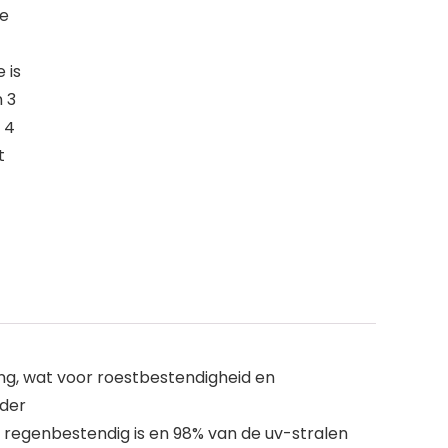
re
 is
n 3
 4
t
ng, wat voor roestbestendigheid en
rder
 regenbestendig is en 98% van de uv-stralen