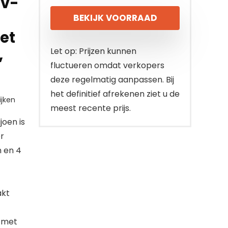
uv-
BEKIJK VOORRAAD
et
,
Let op: Prijzen kunnen
fluctueren omdat verkopers
deze regelmatig aanpassen. Bij
het definitief afrekenen ziet u de
jken
meest recente prijs.
joen is
r
n en 4
akt
t met