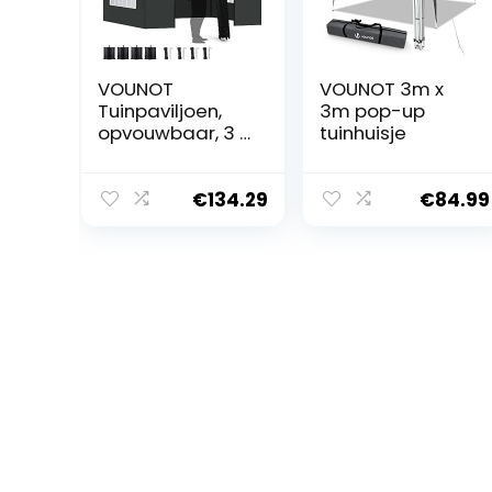
VOUNOT
VOUNOT 3m x
Tuinpaviljoen,
3m pop-up
opvouwbaar, 3 x
tuinhuisje
3 m, versterkt
met 4 wanden,
raam, tent van
€
134.29
€
84.99
polyester,
waterdicht, voor
festival, tuin,
camping,
draagtas en
zandzakken,
grijs