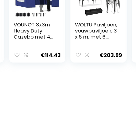
VOUNOT 3x3m
WOLTU Paviljoen,
Heavy Duty
vouwpaviljoen, 3
Gazebo met 4
x 6 m, met 6
Zijden, Pop Up
zijwanden,
Gazebo Volledig
partytent,
Waterdichte
waterafstotend,
€
114.43
€
203.99
Party Tent met
uv-bescherming
Roller Bag en
50+, in hoogte
Been Gewichten,
verstelbaar
blauw
tuinpaviljoen,
met draagtas,
voor outdoor,
tuin, camping,
grijs