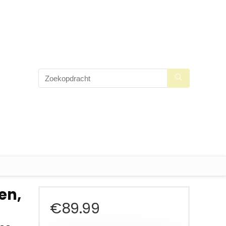
en,
€
89.99