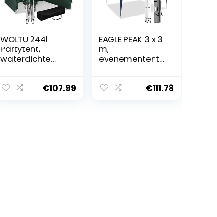
WOLTU 2441
EAGLE PEAK 3 x 3
Partytent,
m,
waterdichte
evenementente
vouwtent,
nt, paviljoen,
zonwering,
inklapbaar,
feesttent met
waterdicht,
€
107.99
€
111.78
zijwanden, tent
pop-up
voor in de tuin,
paviljoen,
terras, camping,
opvouwbaar,
festival,
uv-bescherming
pagodetent
50+,
met Oxford
vouwpaviljoen
metalen frame,
voor camping,
3 x 3 m, groen
tuin, feest,
bruiloft, picknick
en festival,