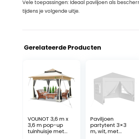
Vele toepassingen: Ideaal paviljoen als besche
tijdens je volgende uitje.
Gerelateerde Producten
VOUNOT 3,6 m x
Paviljoen
3,6 m pop-up
partytent 3×3
tuinhuisje met
m, wit, met
gaaszijden
afneembare