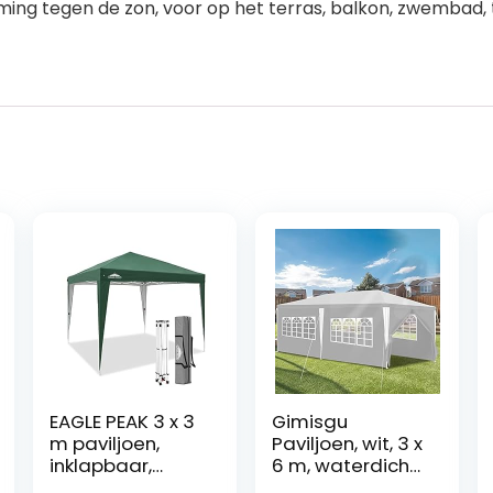
rming tegen de zon, voor op het terras, balkon, zwembad
EAGLE PEAK 3 x 3
Gimisgu
m paviljoen,
Paviljoen, wit, 3 x
inklapbaar,
6 m, waterdicht,
waterdicht,
tuinpaviljoen,