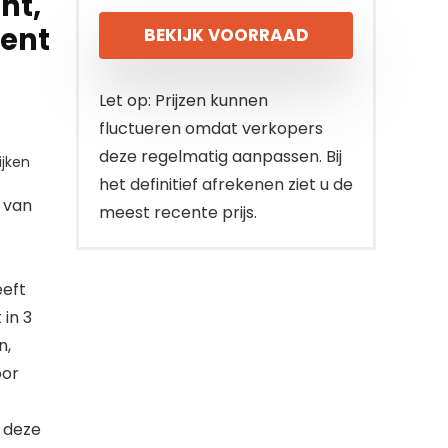
nt,
prijs
prijs
tent
BEKIJK VOORRAAD
was:
is:
€149.90.
€126.67.
Let op: Prijzen kunnen
fluctueren omdat verkopers
deze regelmatig aanpassen. Bij
jken
het definitief afrekenen ziet u de
 van
meest recente prijs.
eeft
in 3
n,
oor
n deze