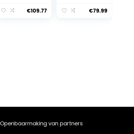
vouwpaviljoen,
waterdicht en
in hoogte
stabiel, One
€
109.77
€
79.99
verstelbaar,
Push
tuintent, uv-
tuinpaviljoen,
bescherming
uv-bescherming
50+, partytent
50+, partytent,
met tas voor
vouwtent incl. 8
tuin
haringen, 4
zandzakken en 1
draagtas voor
camping en
Openbaarmaking van partners