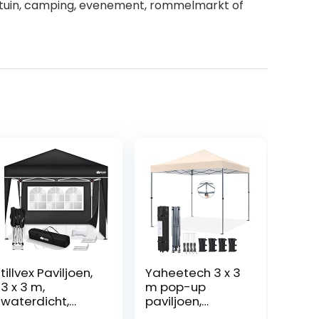
, tuin, camping, evenement, rommelmarkt of
tillvex Paviljoen,
Yaheetech 3 x 3
3 x 3 m,
m pop-up
waterdicht,
paviljoen,
pop-up
vouwpaviljoen,