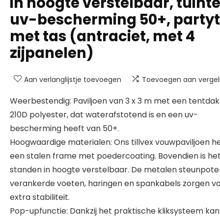
in hoogte verstelbaar, tuinte
uv-bescherming 50+, party
met tas (antraciet, met 4
zijpanelen)
Aan verlanglijstje toevoegen
Toevoegen aan vergeli
Weerbestendig: Paviljoen van 3 x 3 m met een tentdak
210D polyester, dat waterafstotend is en een uv-
bescherming heeft van 50+.
Hoogwaardige materialen: Ons tillvex vouwpaviljoen h
een stalen frame met poedercoating. Bovendien is het 
standen in hoogte verstelbaar. De metalen steunpote
verankerde voeten, haringen en spankabels zorgen v
extra stabiliteit.
Pop-upfunctie: Dankzij het praktische kliksysteem ka