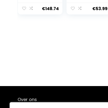
zijkanten en
grote ramen,
€
148.74
€
53.99
tuinpaviljoen
Over ons