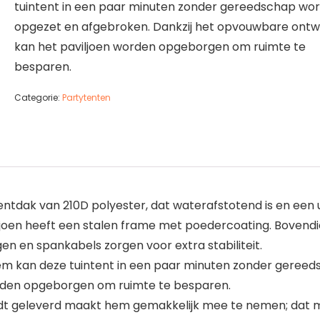
tuintent in een paar minuten zonder gereedschap wo
opgezet en afgebroken. Dankzij het opvouwbare ont
kan het paviljoen worden opgeborgen om ruimte te
besparen.
Categorie:
Partytenten
entdak van 210D polyester, dat waterafstotend is en ee
joen heeft een stalen frame met poedercoating. Bovendien
n en spankabels zorgen voor extra stabiliteit.
teem kan deze tuintent in een paar minuten zonder geree
rden opgeborgen om ruimte te besparen.
rdt geleverd maakt hem gemakkelijk mee te nemen; dat maa